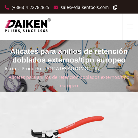
(+886)-4-22782825
sales@daikentools.com
Alicates para anillos de retención
doblados externos/tipo europeo
Inicio
Producto
ALICATES AUTOMOCIÓN
Alicates para anillos de retención doblados externos/tipo
europeo