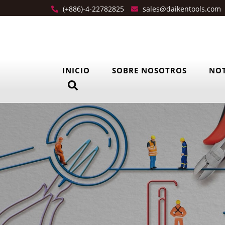
(+886)-4-22782825
sales@daikentools.com
INICIO
SOBRE NOSOTROS
NOT