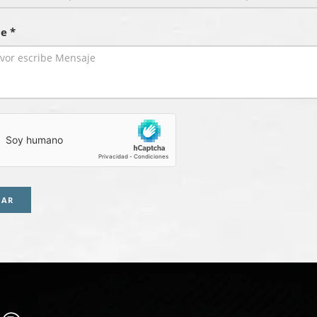
e *
IAR