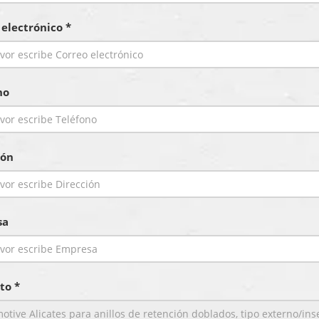
 electrónico *
no
ión
sa
to *