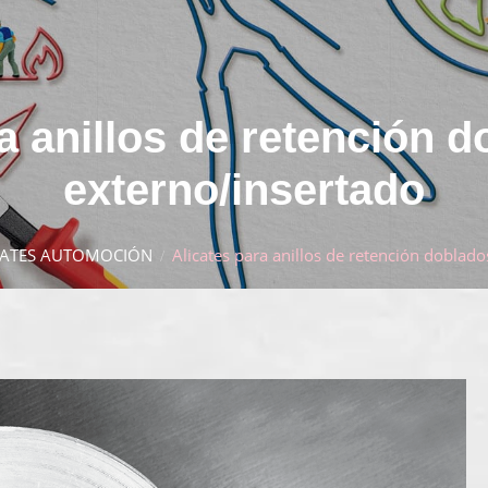
a anillos de retención d
externo/insertado
CATES AUTOMOCIÓN
Alicates para anillos de retención doblado