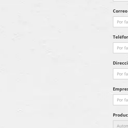
Correo
Teléfo
Direcc
Empre
Produc