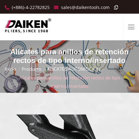
(+886)-4-22782825
sales@daikentools.com
Alicates para anillos de retención
rectos de tipo interno/insertado
Inicio
Producto
ALICATES AUTOMOCIÓN
Alicates para anillos de retención rectos de tipo
interno/insertado