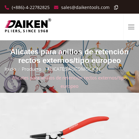
(+886)-4-22782825
sales@daikentools.com
Alicates para anillos de retención
rectos externos/tipo europeo
Inicio
Producto
ALICATES AUTOMOCIÓN
Alicates para anillos de retención rectos externos/tipo
europeo