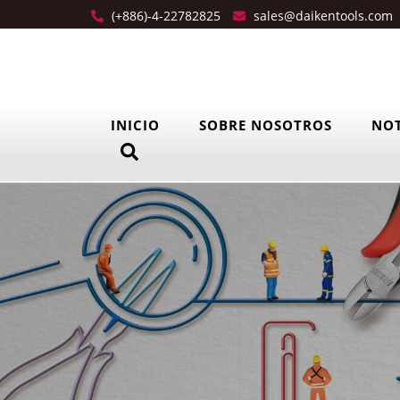
(+886)-4-22782825
sales@daikentools.com
INICIO
SOBRE NOSOTROS
NOT