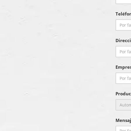
Teléfo
Direcc
Empre
Produc
Mensaj