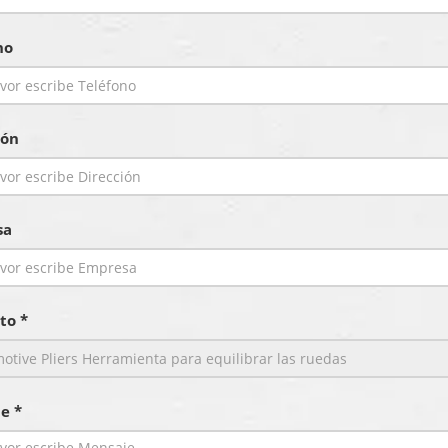
no
ión
sa
to *
e *