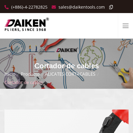
(+886)-4-22782825
sales@daikentools.com
Cortador de cables
Inicio
Producto
ALICATES CORTACABLES
Cortador de cables