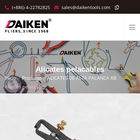
(+886)-4-22782825
sales@daikentools.com
Alicates pelacables
Inicio
Producto
ALICATES DE ALTA PALANCA KB
Alicates pelacables