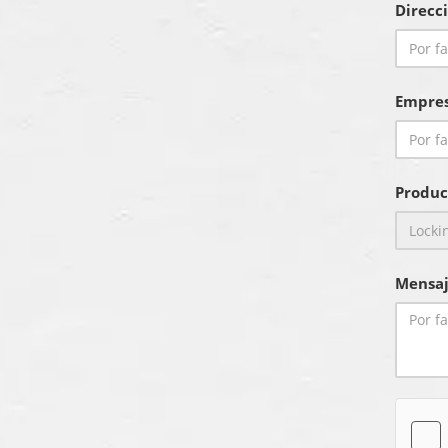
Direcc
Empre
Produc
Mensaj