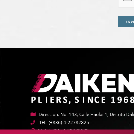
ENV
Dirección: No. 143, Calle Haolai 1, Distrito D
TEL:
(+886)-4-22782825
FAX:
(+886)-4-22780572