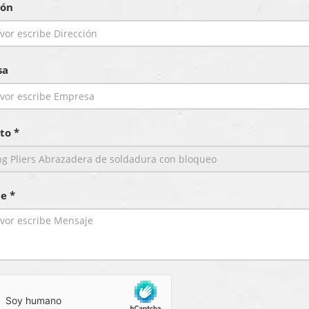
ión
sa
to *
e *