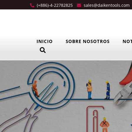
(+886)-4-22782825
sales@daikentools.com
INICIO
SOBRE NOSOTROS
NOT