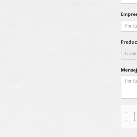
Empre
Produc
Mensaj