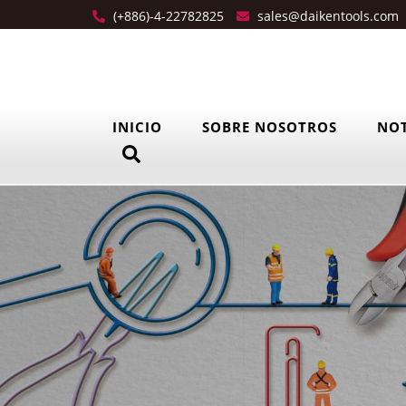
(+886)-4-22782825
sales@daikentools.com
INICIO
SOBRE NOSOTROS
NOT