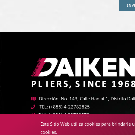
ENV
Dirección: No. 143, Calle Haolai 1, Distrito D
TEL:
(+886)-4-22782825
FAX:
(+886)-4-22780572
Correo electrónico:
sales@daikentools.com
Este Sitio Web utiliza cookies para brindarle 
cookies.