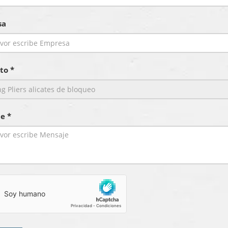
sa
to *
e *