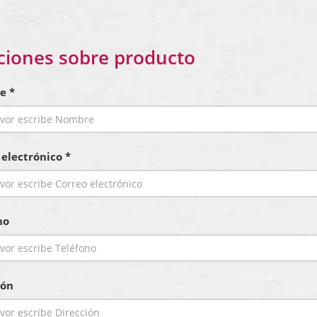
ciones sobre producto
e *
 electrónico *
no
ión