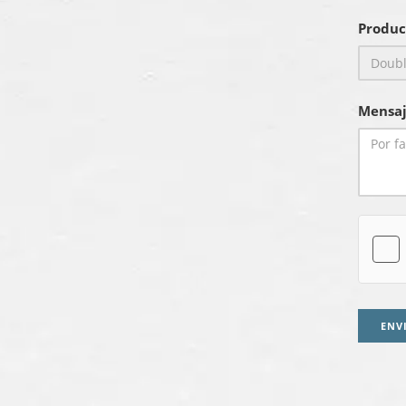
Produc
Mensaj
ENV