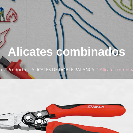
Alicates combinados
io
Producto
ALICATES DE DOBLE PALANCA
Alicates combi