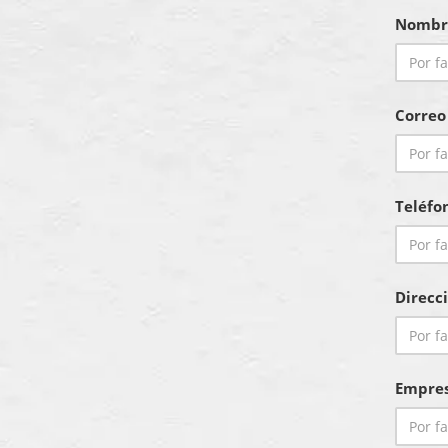
Nombr
Correo
Teléfo
Direcc
Empre