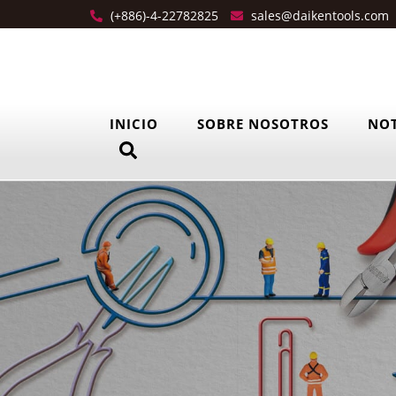
(+886)-4-22782825
sales@daikentools.com
INICIO
SOBRE NOSOTROS
NOT