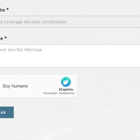
to *
e *
IAR