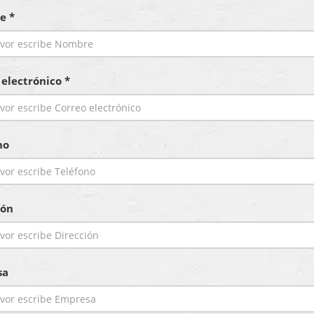
e *
 electrónico *
no
ión
sa