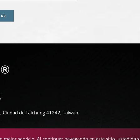
IAR
ali, Ciudad de Taichung 41242, Taiwán
un mejor servicio. Al continuar navegando en este sitio, usted da 