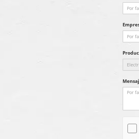
Empre
Produc
Mensaj