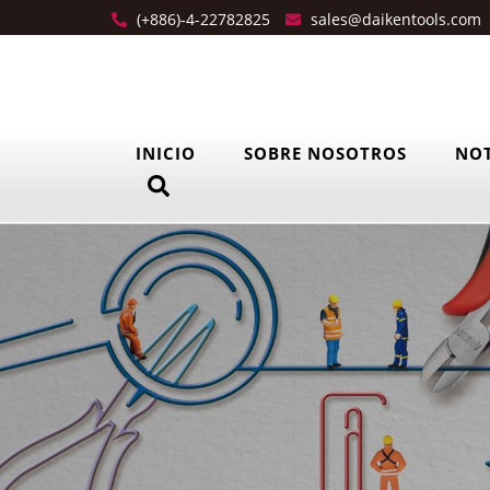
(+886)-4-22782825
sales@daikentools.com
INICIO
SOBRE NOSOTROS
NOT