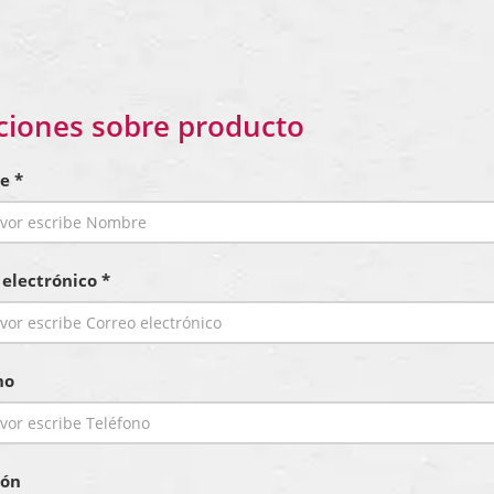
ciones sobre producto
e *
 electrónico *
no
ión