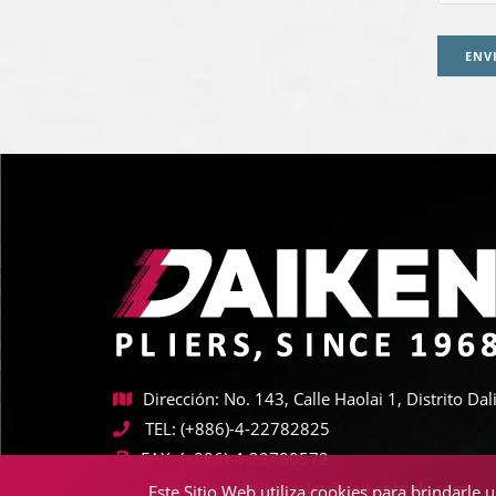
ENV
Dirección: No. 143, Calle Haolai 1, Distrito D
TEL:
(+886)-4-22782825
FAX:
(+886)-4-22780572
Correo electrónico:
sales@daikentools.com
Este Sitio Web utiliza cookies para brindarle 