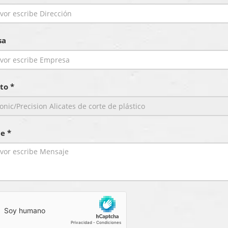
sa
to *
e *