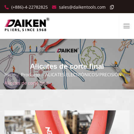
(+886)-4-22782825
sales@daikentools.com
Alicates de corte final
Inicio
Producto
ALICATES ELECTRÓNICOS/PRECISIÓN
Alicates de corte final