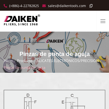
(+886)-4-22782825
sales@daikentools.com
Pinzas de punta de aguja
Inicio
Producto
ALICATES ELECTRÓNICOS/PRECISIÓN
Pinzas de punta de aguja