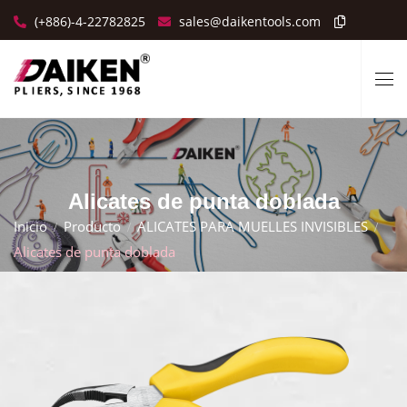
(+886)-4-22782825
sales@daikentools.com
Alicates de punta doblada
Inicio
Producto
ALICATES PARA MUELLES INVISIBLES
Alicates de punta doblada