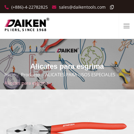
(+886)-4-22782825
sales@daikentools.com
Alicates para esgrima
Inicio
Producto
ALICATES PARA USOS ESPECIALES
Alicates para esgrima