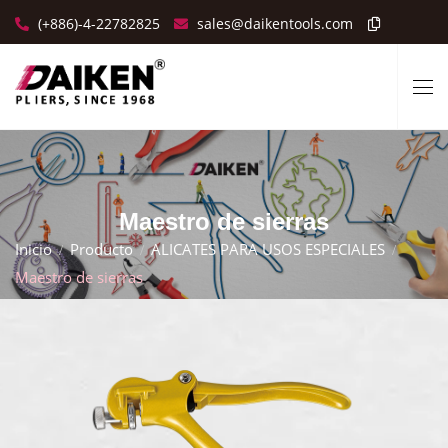
(+886)-4-22782825
sales@daikentools.com
Maestro de sierras
Inicio
Producto
ALICATES PARA USOS ESPECIALES
Maestro de sierras