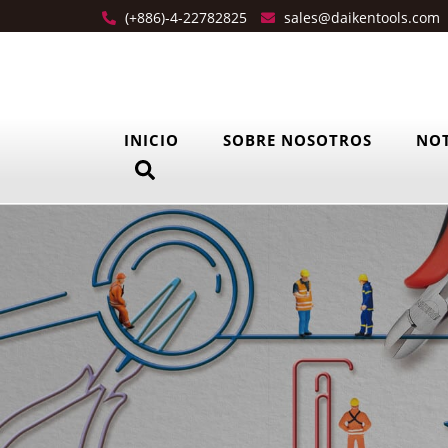
(+886)-4-22782825
sales@daikentools.com
INICIO
SOBRE NOSOTROS
NOT