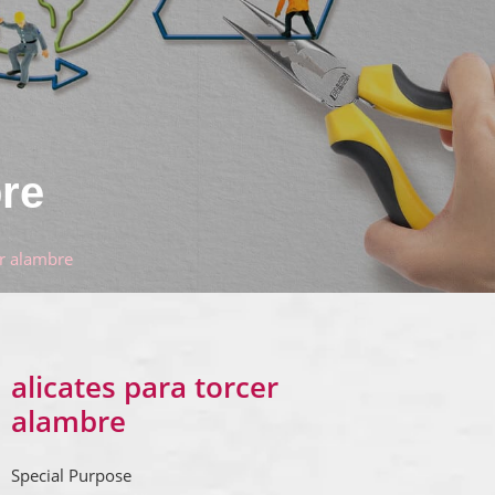
bre
er alambre
alicates para torcer
alambre
Special Purpose