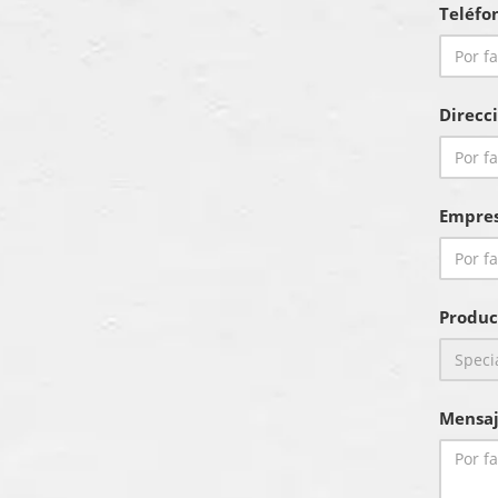
Teléfo
Direcc
Empre
Produc
Mensaj