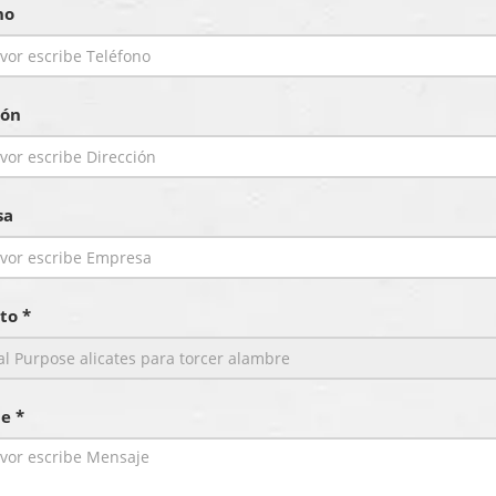
no
ión
sa
to *
e *