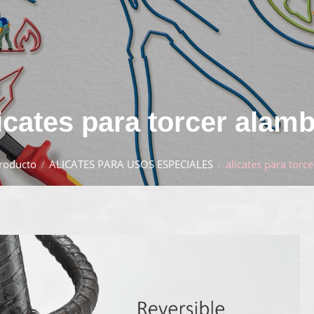
icates para torcer alam
roducto
ALICATES PARA USOS ESPECIALES
alicates para torc